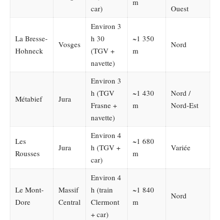
m
car)
Ouest
Environ 3
La Bresse-
h 30
~1 350
Vosges
Nord
Hohneck
(TGV +
m
navette)
Environ 3
h (TGV
~1 430
Nord /
Métabief
Jura
Frasne +
m
Nord-Est
navette)
Environ 4
Les
~1 680
Jura
h (TGV +
Variée
Rousses
m
car)
Environ 4
Le Mont-
Massif
h (train
~1 840
Nord
Dore
Central
Clermont
m
+ car)