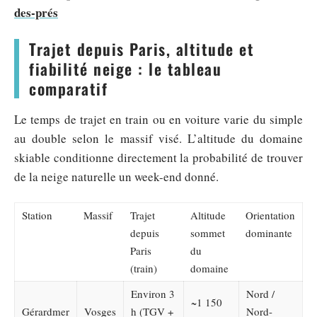
des-prés
Trajet depuis Paris, altitude et
fiabilité neige : le tableau
comparatif
Le temps de trajet en train ou en voiture varie du simple
au double selon le massif visé. L’altitude du domaine
skiable conditionne directement la probabilité de trouver
de la neige naturelle un week-end donné.
Station
Massif
Trajet
Altitude
Orientation
depuis
sommet
dominante
Paris
du
(train)
domaine
Environ 3
Nord /
~1 150
Gérardmer
Vosges
h (TGV +
Nord-