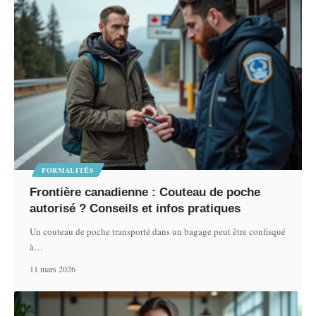
FORMALITÉS
Frontière canadienne : Couteau de poche
autorisé ? Conseils et infos pratiques
Un couteau de poche transporté dans un bagage peut être confisqué
à
…
11 mars 2026