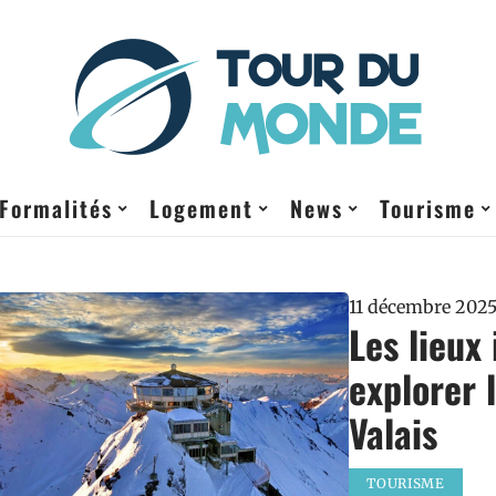
Formalités
Logement
News
Tourisme
11 décembre 202
Les lieux
explorer 
Valais
TOURISME