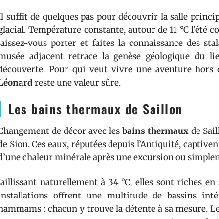
Il suffit de quelques pas pour découvrir la salle princip
glacial. Température constante, autour de 11 °C l’été 
laissez-vous porter et faites la connaissance des sta
musée adjacent retrace la genèse géologique du l
découverte. Pour qui veut vivre une aventure hor
Léonard
reste une valeur sûre.
Les bains thermaux de Saillon
Changement de décor avec les
bains thermaux
de Sail
de Sion. Ces eaux, réputées depuis l’Antiquité, captive
d’une chaleur minérale après une excursion ou simpleme
Jaillissant naturellement à 34 °C, elles sont riches 
installations offrent une multitude de bassins int
hammams : chacun y trouve la détente à sa mesure. Le dé