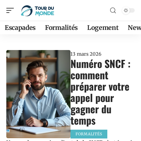
Escapades
Formalités
Logement
New
13 mars 2026
Numéro SNCF :
comment
préparer votre
appel pour
gagner du
temps
FORMALITÉS