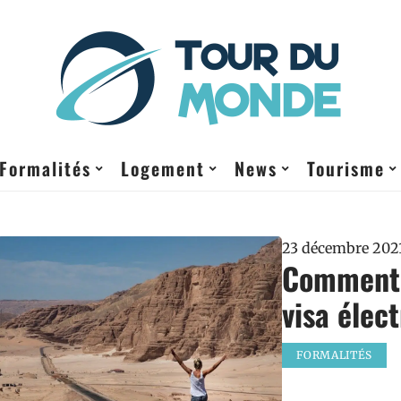
Formalités
Logement
News
Tourisme
23 décembre 202
Comment o
visa élec
FORMALITÉS