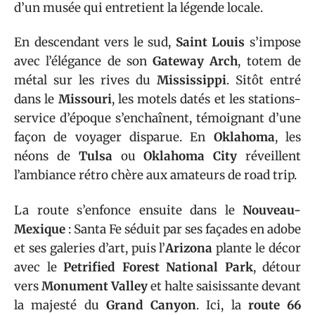
d’un musée qui entretient la légende locale.
En descendant vers le sud,
Saint Louis
s’impose
avec l’élégance de son
Gateway Arch
, totem de
métal sur les rives du
Mississippi
. Sitôt entré
dans le
Missouri
, les motels datés et les stations-
service d’époque s’enchaînent, témoignant d’une
façon de voyager disparue. En
Oklahoma
, les
néons de
Tulsa
ou
Oklahoma City
réveillent
l’ambiance rétro chère aux amateurs de road trip.
La route s’enfonce ensuite dans le
Nouveau-
Mexique
: Santa Fe séduit par ses façades en adobe
et ses galeries d’art, puis l’
Arizona
plante le décor
avec le
Petrified Forest National Park
, détour
vers
Monument Valley
et halte saisissante devant
la majesté du
Grand Canyon
. Ici, la
route 66