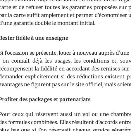
carte et de refuser toutes les garanties proposées sur p
par la carte suffit amplement et permet d’économiser u
d’une garantie double le montant initial.
Rester fidèle à une enseigne
Si l’occasion se présente, louer à nouveau auprès d’une 
: on connaît déjà les usages, les conditions et, sou
récompensent la fidélité en accordant des remises sur 
demander explicitement si des réductions existent pou
avantages ne figurent pas sur le site officiel, mais soi
Profiter des packages et partenariats
Pour ceux qui réservent aussi un vol ou une chambre 
des formules combinées. Elles résultent d’accords entr
plus bas que si l’on réservait chaque service séparé