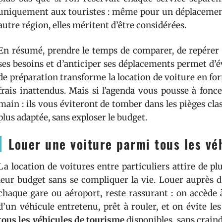
uniquement aux touristes : même pour un déplacemen
autre région, elles méritent d’être considérées.
En résumé, prendre le temps de comparer, de repérer 
ses besoins et d’anticiper ses déplacements permet d
de préparation transforme la location de voiture en fo
frais inattendus. Mais si l’agenda vous pousse à fonce
main : ils vous éviteront de tomber dans les pièges clas
plus adaptée, sans exploser le budget.
Louer une voiture parmi tous les vé
La location de voitures entre particuliers attire de p
leur budget sans se compliquer la vie. Louer auprès d
chaque gare ou aéroport, reste rassurant : on accède 
d’un véhicule entretenu, prêt à rouler, et on évite l
tous les véhicules de tourisme
disponibles, sans craind