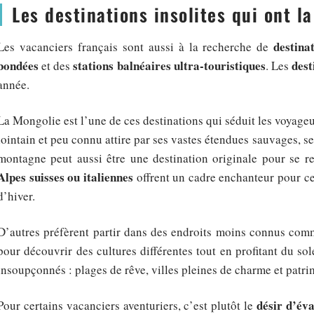
Les destinations insolites qui ont la
destina
Les vacanciers français sont aussi à la recherche de
bondées
stations balnéaires ultra-touristiques
dest
et des
. Les
année.
La Mongolie est l’une de ces destinations qui séduit les voyageu
lointain et peu connu attire par ses vastes étendues sauvages, se
montagne peut aussi être une destination originale pour se re
Alpes suisses ou italiennes
offrent un cadre enchanteur pour ce
d’hiver.
D’autres préfèrent partir dans des endroits moins connus com
pour découvrir des cultures différentes tout en profitant du so
insoupçonnés : plages de rêve, villes pleines de charme et patr
désir d’éva
Pour certains vacanciers aventuriers, c’est plutôt le