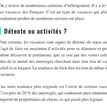
On y trouve de nombreuses solutions d’hébergement. Il y a le
les vacances des Français. C’est un type de vacances qui plaît
souhaitent profiter de nombreux services sur place.
Détente ou activités ?
Pour certains, les vacances sont signes de détente, de repos au 
s’agit de faire un maximum d’activités pour se dépenser et pro
même découvrir le patrimoine, que ce soit par des visites cul
plus de la moitié des interrogés cherchent dans leur lieu de v
soleil et se baigner. La tendance du bien-être est tout de même 
vacances.
Une autre tendance plus originale est l’envie de certains vac
C’est près de 20 % des interrogés, qui souhaitent ainsi emmene
majorité de propriétaires de chiens, ce qui paraît plus logique.