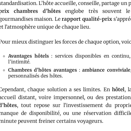
standardisation. L’hôte accueille, conseille, partage un 
prix chambres d’hôtes
englobe très souvent le 
gourmandises maison. Le
rapport qualité-prix
s’appré
et l’atmosphère unique de chaque lieu.
Pour mieux distinguer les forces de chaque option, voic
Avantages hôtels
: services disponibles en continu
l’intimité.
Chambres d’hôtes avantages
:
ambiance conviviale
personnalisés des hôtes.
Cependant, chaque solution a ses limites. En
hôtel
, 
accueil distant, voire impersonnel, ou des prestati
d’hôtes
, tout repose sur l’investissement du propri
manque de disponibilité, ou une réservation difficil
minute peuvent freiner certains voyageurs.