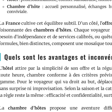
Chambre d’hôte
: accueil personnalisé, échanges 
conviviale.
La
France
cultive cet équilibre subtil. D’un côté, l’
offr
foisonnante des
chambres d’hôtes
. Chaque voyageur p
besoin d’indépendance et de services calibrés, ou quêt
formules, bien distinctes, composent une mosaïque tou
Quels sont les avantages et inconv
L’
hôtel
attire par la simplicité de son offre et la rég
toute heure, chambre conforme à des critères prévisi
gamme. Pour le voyageur qui va droit au but, déplacem
sans surprise ni improvisation. Selon la saison et la cat
la règle reste la même : efficacité et confidentialité, sur
La
chambre d’hôtes
propose une aventure différ