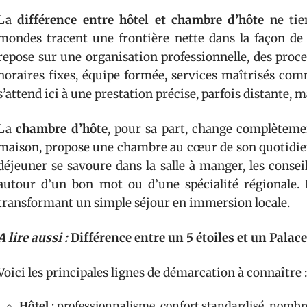
La
différence entre hôtel et chambre d’hôte
ne tie
mondes tracent une frontière nette dans la façon de 
repose sur une organisation professionnelle, des proce
horaires fixes, équipe formée, services maîtrisés com
s’attend ici à une prestation précise, parfois distante, ma
La
chambre d’hôte
, pour sa part, change complètemen
maison, propose une chambre au cœur de son quotidien, 
déjeuner se savoure dans la salle à manger, les conseils
autour d’un bon mot ou d’une spécialité régionale. 
transformant un simple séjour en immersion locale.
A lire aussi :
Différence entre un 5 étoiles et un Palace
Voici les principales lignes de démarcation à connaître :
Hôtel
: professionnalisme, confort standardisé, nombreu