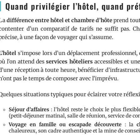
Quand privilégier l’hôtel, quand pr
La
différence entre hôtel et chambre d’hôte
prend tout
contenter d’un comparatif de tarifs ne suffit pas. 
précise, à une façon de voyager qui s’assume.
L’hôtel
s’impose lors d’un déplacement professionnel, d
où l’on attend des
services hôteliers
accessibles et un
d’une réception à toute heure, bénéficier d’infrastructu
n’ont pas le temps de composer avec l’imprévu.
Quelques situations typiques pour éclairer votre réflexi
Séjour d’affaires
: l’hôtel reste le choix le plus flexib
(petit-déjeuner matinal, salle de réunion, service de con
Voyage en famille ou escapade découverte
: la
c
chaleureux, son cadre authentique et la mine de conseils